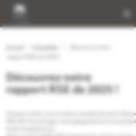
Panneau de gestion des cookies
»
»
Accueil
Actualités
Découvrez notre
rapport RSE de 2025 !
Découvrez notre
rapport RSE de 2025 !
Chaque année, nous rendons compte de notre déma
RSE afin de partager nos engagements et nos progr
toute transparence.