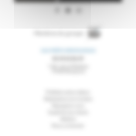
Membres du groupe
SAS PRÉFA BRESSUIRAIS
05 49 65 86 49
7 All. de la Maltière
79300
Bressuire
Préfabrication béton
Réalisations en lumière
Rejoignez-nous
Expériences clients
Ateliers
Nous contacter