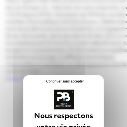
Notre rapport RSE 2025 présente les actions menées
sein du Groupe LG : réduction de notre empreinte c
(-26 % depuis 2019), valorisation de 99 % de nos déch
maintien d’une politique d’achats locaux, collaborati
avec les écoles et structures d’insertion, et engagem
faveur de la santé, de la sécurité et du bien-être au t
Ces résultats sont le fruit d’un travail collectif mené 
équipes et nos partenaires. En les rendant accessible
souhaitons encourager la diffusion de pratiques
responsables et contribuer au développement durab
notre territoire.
Lire le rapport
Continuer sans accepter →