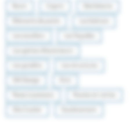
Bovin
Caprin
Déchèterie
Eléments de ponts
Les balcons
Les escaliers
Les façades
Les gaines d'ascenseurs
Les gradins
Les structures
OA Design
Ovin
Passe à poissons
Routes et voiries
Silo Couloir
Soutènement