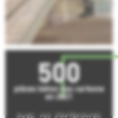
500
pièces béton bas carbone
en 2021
avec nos partenaires.