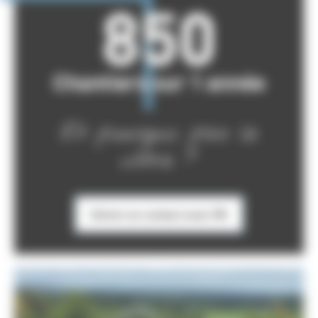
850
Chantiers sur 1 année
Et pourquoi pas le
vôtre ?
Entrer en contact avec PB