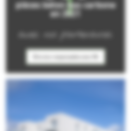
pièces béton bas carbone
en 2021
avec nos partenaires.
Être éco-responsable avec PB