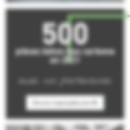
500
pièces béton bas carbone
en 2021
avec nos partenaires.
Être éco-responsable avec PB