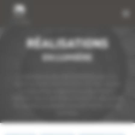
Panneau de gestion des cookies
RÉALISATIONS
EN LUMIÈRE
Contemplez les dernières réalisations que nous
avons souhaité mettre en avant afin de se rendre
compte de leur intégration sur des chantiers
terminés. Parcourez toute la France à la découverte
de chantiers sur lesquels nous sommes fiers d’avoir
contribué.