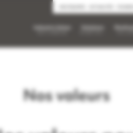
NOS ÉQUIPES
ACTUALITÉS
FICHIE
Industrie béton
Solutions
Réalisa
BAS CARBONE
EN BÉTON…
EN LUM
Nos valeurs