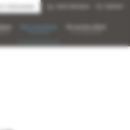
VISITE VIRTUELLE
CONTACT
RS À TÉLÉCHARGER
tions
Nos convictions
Un service client
IÈRE
ENGAGÉES
À LA HAUTEUR