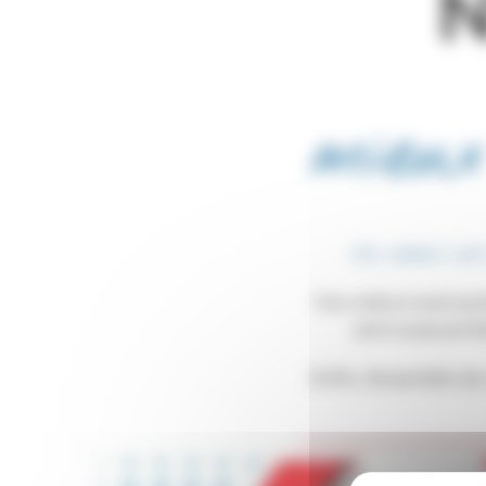
N
mieux
Nos valeurs sont 
Ces valeurs sont por
sont aussi port
Enfin, l’ensemble de