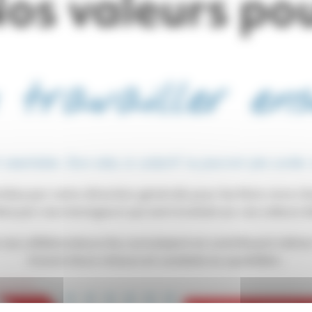
os valeurs po
 travailler en
essentielles. Sans elles, le collectif ne pourrait pas exister 
tées par notre direction générale pour les faire vivre ch
ées par nos manageurs qui sont évalués sur ces valeurs d
 nos collaborateurs les connaissent et contribuent même 
travers leurs retours et constats au quotidien.