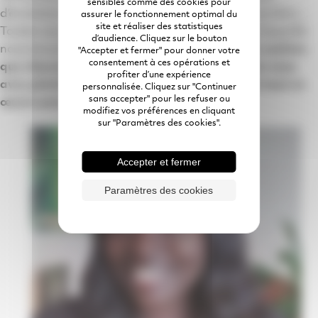
sensibles comme des cookies pour
d’évolution des compétences, d’évolution de carrière…
assurer le fonctionnement optimal du
site et réaliser des statistiques
Toutes ces conditions amènent à une valeur à laquelle
d’audience. Cliquez sur le bouton
nous tenons beaucoup : la valeur plaisir.
Nous voulons
"Accepter et fermer" pour donner votre
consentement à ces opérations et
que chacun de nos collaborateurs vienne chez nous
profiter d’une expérience
avec plaisir. Si l’inverse se produit, on mettra tout en
personnalisée. Cliquez sur "Continuer
sans accepter" pour les refuser ou
œuvre pour changer ça.
modifiez vos préférences en cliquant
sur "Paramètres des cookies".
Accepter et fermer
Paramètres des cookies