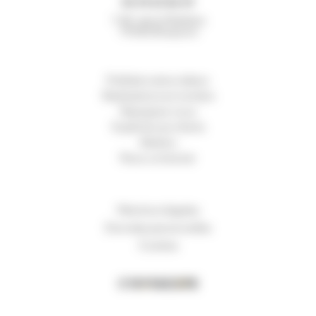
05 49 65 86 49
7 All. de la Maltière
79300
Bressuire
Préfabrication béton
Réalisations en lumière
Rejoignez-nous
Expériences clients
Ateliers
Nous contacter
Mentions légales
Données personnelles
Cookies