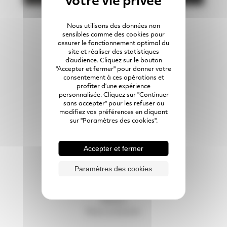
Nous utilisons des données non
sensibles comme des cookies pour
assurer le fonctionnement optimal du
site et réaliser des statistiques
Membres du groupe
d’audience. Cliquez sur le bouton
"Accepter et fermer" pour donner votre
consentement à ces opérations et
SAS PRÉFA BRESSUIRAIS
profiter d’une expérience
personnalisée. Cliquez sur "Continuer
05 49 65 86 49
sans accepter" pour les refuser ou
modifiez vos préférences en cliquant
7 All. de la Maltière
79300
Bressuire
sur "Paramètres des cookies".
Accepter et fermer
Préfabrication béton
Réalisations en lumière
Paramètres des cookies
Rejoignez-nous
Expériences clients
Ateliers
Nous contacter