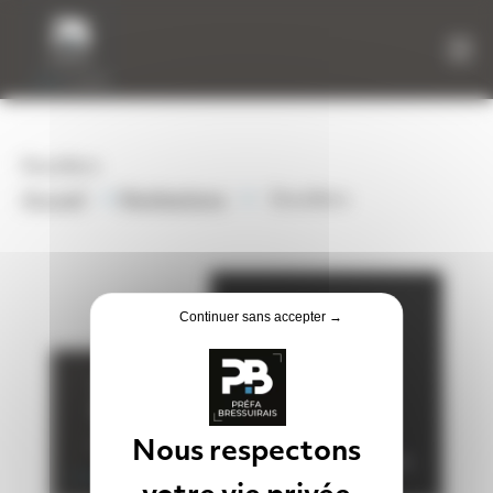
Panneau de gestion des cookies
Escaliers
»
»
Accueil
Réalisations
Escaliers
Continuer sans accepter →