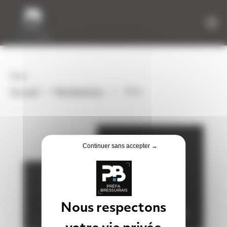
Panneau de gestion des cookies
Port
»
»
Accueil
Réalisations
Port
Continuer sans accepter →