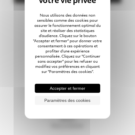
Nous utilisons des données non
sensibles comme des cookies pour
assurer le fonctionnement optimal du
site et réaliser des statistiques
Membres du groupe
d’audience. Cliquez sur le bouton
"Accepter et fermer" pour donner votre
consentement à ces opérations et
SAS PRÉFA BRESSUIRAIS
profiter d’une expérience
personnalisée. Cliquez sur "Continuer
05 49 65 86 49
sans accepter" pour les refuser ou
modifiez vos préférences en cliquant
7 All. de la Maltière
79300
Bressuire
sur "Paramètres des cookies".
Accepter et fermer
Préfabrication béton
Réalisations en lumière
Paramètres des cookies
Rejoignez-nous
Expériences clients
Ateliers
Nous contacter