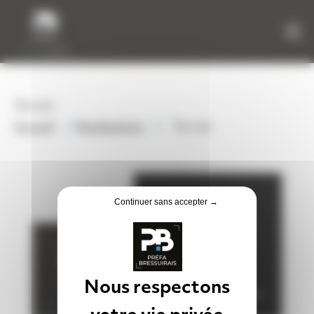
Panneau de gestion des cookies
Terrain
»
»
Accueil
Réalisations
Terrain
Continuer sans accepter →