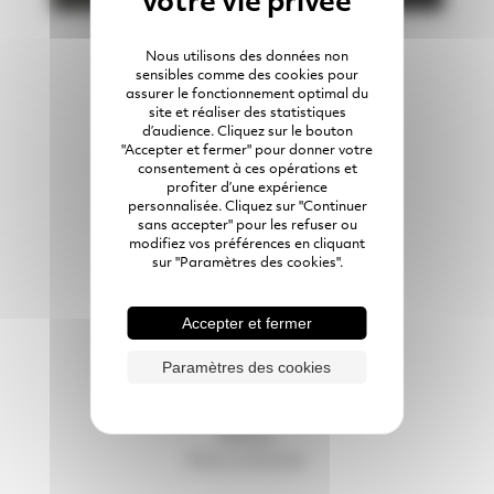
Nous utilisons des données non
sensibles comme des cookies pour
assurer le fonctionnement optimal du
site et réaliser des statistiques
Membres du groupe
d’audience. Cliquez sur le bouton
"Accepter et fermer" pour donner votre
consentement à ces opérations et
SAS PRÉFA BRESSUIRAIS
profiter d’une expérience
personnalisée. Cliquez sur "Continuer
05 49 65 86 49
sans accepter" pour les refuser ou
modifiez vos préférences en cliquant
7 All. de la Maltière
79300
Bressuire
sur "Paramètres des cookies".
Accepter et fermer
Préfabrication béton
Réalisations en lumière
Paramètres des cookies
Rejoignez-nous
Expériences clients
Ateliers
Nous contacter