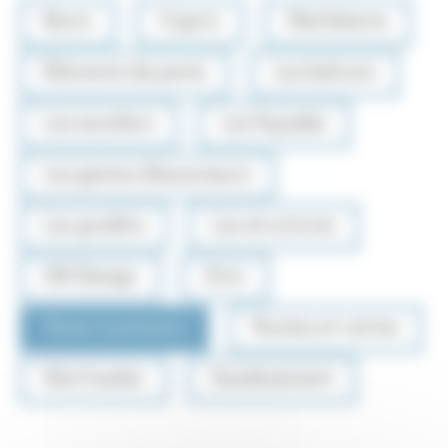
Bovin
Caprin
Déchèterie
Eléments de ponts
Les balcons
Les escaliers
Les façades
Les gaines d'ascenseurs
Les gradins
Les structures
OA Design
Ovin
Passe à poissons
Routes et voiries
Silo Couloir
Soutènement