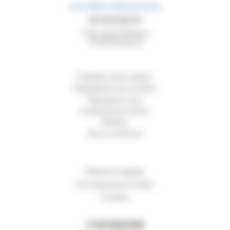
SAS PRÉFA BRESSUIRAIS
05 49 65 86 49
7 All. de la Maltière
79300
Bressuire
Préfabrication béton
Réalisations en lumière
Rejoignez-nous
Expériences clients
Ateliers
Nous contacter
Mentions légales
Données personnelles
Cookies