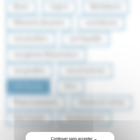
Bovin
Caprin
Déchèterie
Eléments de ponts
Les balcons
Les escaliers
Les façades
Les gaines d'ascenseurs
Les gradins
Les structures
OA Design
Ovin
Passe à poissons
Routes et voiries
Silo Couloir
Soutènement
Continuer sans accepter →