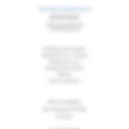
SAS PRÉFA BRESSUIRAIS
05 49 65 86 49
7 All. de la Maltière
79300
Bressuire
Préfabrication béton
Réalisations en lumière
Rejoignez-nous
Expériences clients
Ateliers
Nous contacter
Mentions légales
Données personnelles
Cookies